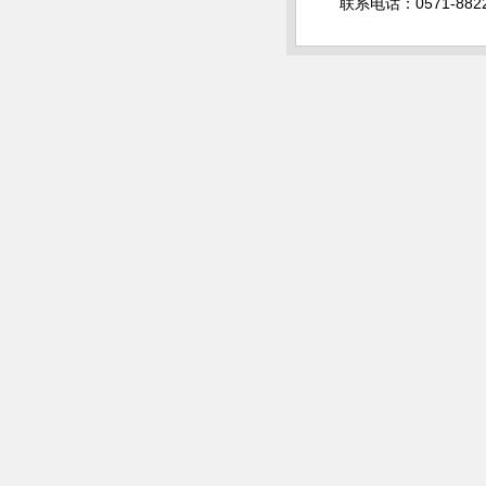
联系电话：0571-8822