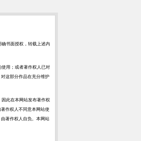
明确书面授权，转载上述内
的使用；或者著作权人已对
，对这部分作品在充分维护
，因此在本网站发布著作权
如著作权人不同意本网站使
，由著作权人自负。本网站