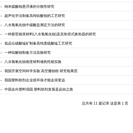
纳米硫酸钡悬浮液的分散性研究
超声化学法制备高纯钛酸钡的工艺研究
八水氢氧化钡中碳酸盐测定方法的研究
一种新型相变材料(八水氢氧化钡)及其热管式换热器的研究
低品位碳酸锰矿制备高纯度硫酸锰工艺研究
一种钛酸钡制备方法实验研究
八水氢氧化钡相变材料储热性能实验
我国开展空间科学实验:高空撒钡粉 研究电离层
我国塑料助剂企业抓环保才能走得更远
中国走向塑料强国 塑料助剂发展是必由之路
总共有 11 篇记录 这是第 1 页